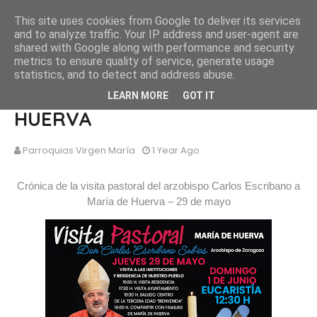
This site uses cookies from Google to deliver its services
and to analyze traffic. Your IP address and user-agent are
shared with Google along with performance and security
metrics to ensure quality of service, generate usage
statistics, and to detect and address abuse.
VISITA PASTORAL A MARÍA DE
LEARN MORE
GOT IT
HUERVA
Parroquias Virgen María
1 Year Ago
Crónica de la visita pastoral del arzobispo Carlos Escribano a 
María de Huerva – 29 de mayo