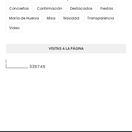
Conciertos
Confirmación
Destacados
Fiestas
María de Huerva
Misa
Navidad
Transparencia
Video
VISITAS A LA PÁGINA
3
3
5
7
4
5