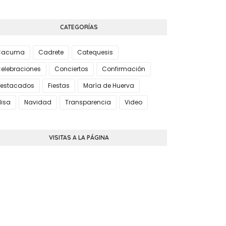
CATEGORÍAS
Cacuma
Cadrete
Catequesis
elebraciones
Conciertos
Confirmación
estacados
Fiestas
María de Huerva
isa
Navidad
Transparencia
Video
VISITAS A LA PÁGINA