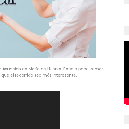
 la Asunción de María de Huerva. Poco a poco iremos
 que el recorrido sea más interesante.