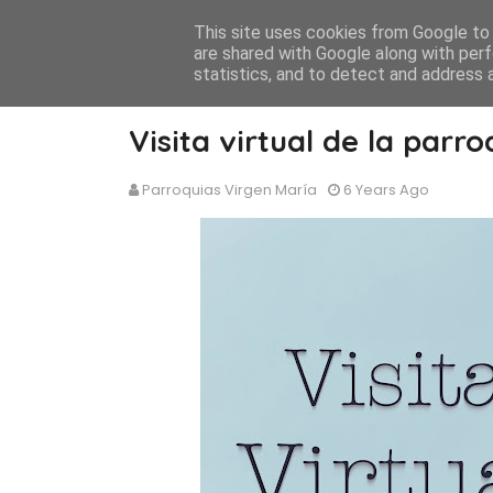
This site uses cookies from Google to d
are shared with Google along with perf
statistics, and to detect and address 
Visita virtual de la par
Parroquias Virgen María
6 Years Ago