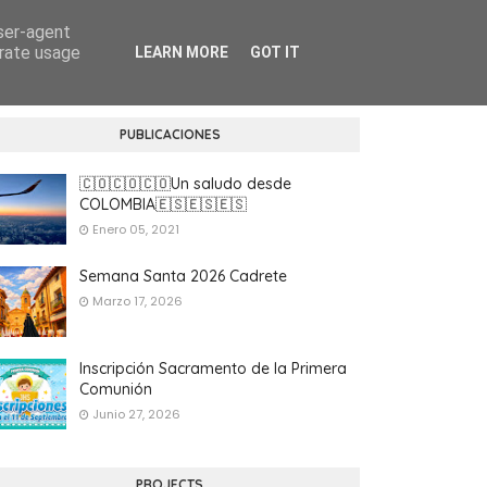
user-agent
erate usage
LEARN MORE
GOT IT
PUBLICACIONES
🇨🇴🇨🇴🇨🇴Un saludo desde
COLOMBIA🇪🇸🇪🇸🇪🇸
Enero 05, 2021
Semana Santa 2026 Cadrete
Marzo 17, 2026
Inscripción Sacramento de la Primera
Comunión
Junio 27, 2026
PROJECTS