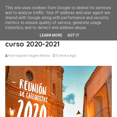
This site uses cookies from Google to deliver its services
and to analyze traffic. Your IP address and user-agent are
shared with Google along with performance and security
metrics to ensure quality of service, generate usage
statistics, and to detect and address abuse.
Primeros pasos en cara al
LEARN MORE
GOT IT
curso 2020-2021
Parroquias Virgen María
6 Years Ago