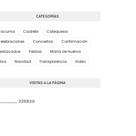
CATEGORÍAS
Cacuma
Cadrete
Catequesis
elebraciones
Conciertos
Confirmación
estacados
Fiestas
María de Huerva
isa
Navidad
Transparencia
Video
VISITAS A LA PÁGINA
3
3
5
8
2
0