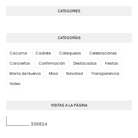
CATEGORIES
CATEGORÍAS
Cacuma
Cadrete
Catequesis
Celebraciones
Conciertos
Confirmación
Destacados
Fiestas
María de Huerva
Misa
Navidad
Transparencia
Video
VISITAS A LA PÁGINA
3
3
5
8
2
4