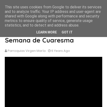
This site uses cookies from Google to deliver its services
and to analyze traffic. Your IP address and user-agent are
shared with Google along with performance and security
metrics to ensure quality of service, generate usage
statistics, and to detect and address abuse.
Eucaristía Miércoles de la V
LEARN MORE
GOT IT
Semana de Cuaresma
Parroquias Virgen María
6 Years Ago